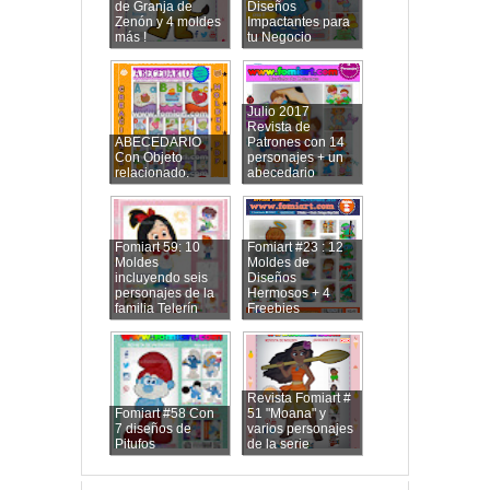
de Granja de
Diseños
Zenón y 4 moldes
Impactantes para
más !
tu Negocio
Julio 2017
Revista de
ABECEDARIO
Patrones con 14
Con Objeto
personajes + un
relacionado.
abecedario
Fomiart 59: 10
Fomiart #23 : 12
Moldes
Moldes de
incluyendo seis
Diseños
personajes de la
Hermosos + 4
familia Telerín
Freebies
Revista Fomiart #
Fomiart #58 Con
51 "Moana" y
7 diseños de
varios personajes
Pitufos
de la serie