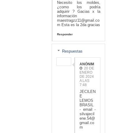
Necesito los moldes,
¿como los podría
adquirir ? Gacias x la
información
maestragzz11@gmail.co
m Esta es la 2da gracias
Responder
Respuestas
ANÓNIM
O
20 DE
ENERO
DE 2024
A LAS
7:48
JECILEN
E
LEMOS
BRASIL
- email -
silvajecil
ene.54@
gmail.co
m