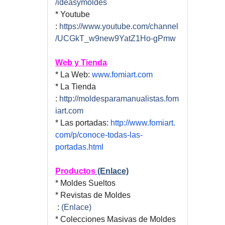
/ideasymoldes
* Youtube
:
https://www.youtube.com/channel
/UCGkT_w9new9YatZ1Ho-gPmw
Web y Tienda
* La Web:
www.fomiart.com
* La Tienda
:
http://moldesparamanualistas.fom
iart.com
* Las portadas:
http://www.fomiart.
com/p/conoce-todas-las-
portadas.html
Productos
(Enlace)
* Moldes Sueltos
* Revistas de Moldes
:
(Enlace)
* Colecciones Masivas de Moldes