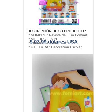
DESCRIPCIÓN DE SU PRODUCTO :
* NOMBRE : Revista de Julio Fomiart
* MOLDES : En PDF
$ 07.99 dólares USA
* TAMAÑO APROX : Varían
* ÚTIL PARA : Decoración Escolar