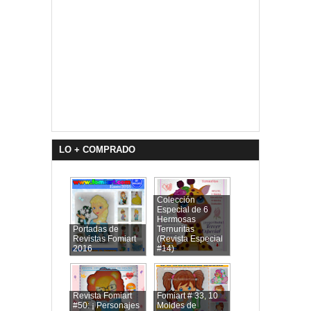
LO + COMPRADO
Colección
Especial de 6
Hermosas
Portadas de
Ternuritas
Revistas Fomiart
(Revista Especial
2016
#14)
Revista Fomiart
Fomiart # 33, 10
#50: ¡ Personajes
Moldes de