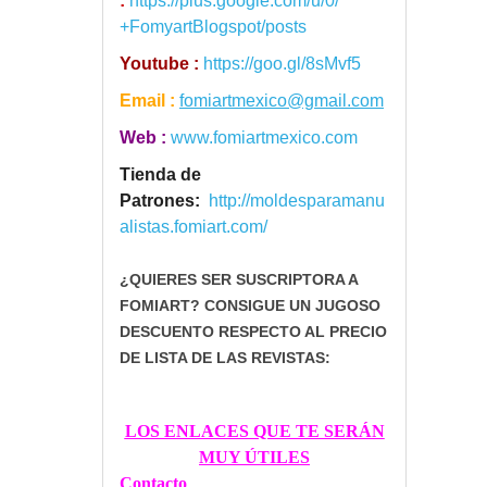
:
https://plus.google.com/u/0/
+FomyartBlogspot/posts
Youtube :
https://goo.gl/8sMvf5
Email :
fomiartmexico@gmail.com
Web :
www.fomiartmexico.com
Tienda de
Patrones:
http://moldesparamanu
alistas.
fomiart.com/
¿QUIERES SER SUSCRIPTORA A
FOMIART? CONSIGUE UN JUGOSO
DESCUENTO RESPECTO AL PRECIO
DE LISTA DE LAS REVISTAS:
LOS ENLACES QUE TE SERÁN
MUY ÚTILES
Contacto