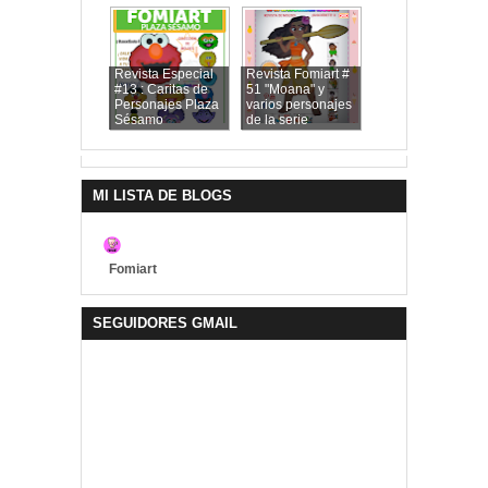
Revista Especial
Revista Fomiart #
#13 : Caritas de
51 "Moana" y
Personajes Plaza
varios personajes
Sésamo
de la serie
MI LISTA DE BLOGS
Fomiart
SEGUIDORES GMAIL