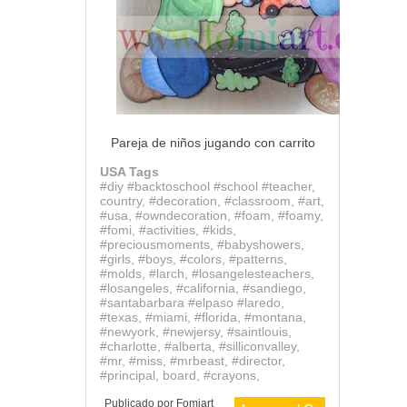
Pareja de niños jugando con carrito
USA Tags
#diy #backtoschool #school #teacher,
country, #decoration, #classroom, #art,
#usa, #owndecoration, #foam, #foamy,
#fomi, #activities, #kids,
#preciousmoments, #babyshowers,
#girls, #boys, #colors, #patterns,
#molds, #larch, #losangelesteachers,
#losangeles, #california, #sandiego,
#santabarbara #elpaso #laredo,
#texas, #miami, #florida, #montana,
#newyork, #newjersy, #saintlouis,
#charlotte, #alberta, #silliconvalley,
#mr, #miss, #mrbeast, #director,
#principal, board, #crayons,
Publicado por
Fomiart