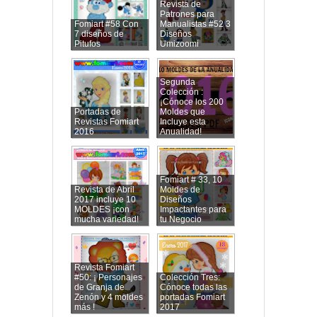
Revista de
Patrones para
Fomiart #58 Con
Manualistas #52 3
7 diseños de
Diseños
Pitufos
Umizoomi
Segunda
Colección :
¡Cónoce los 200
Portadas de
Moldes que
Revistas Fomiart
Incluye esta
2016
Anualidad!
Fomiart # 33, 10
Revista de Abril
Moldes de
2017 incluye 10
Diseños
MOLDES ¡con
Impactantes para
mucha variedad!
tu Negocio
Revista Fomiart
#50: ¡ Personajes
Colección Tres:
de Granja de
Cónoce todas las
Zenón y 4 moldes
portadas Fomiart
más !
2017