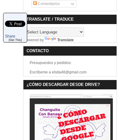
Comentarios
TRANSLATE / TRADUCE
Share
Powered by
Translate
[Get This]
CONTACTO
Presupuestos y pedidos:
Escríbeme a elsita48@gmail.com
¿CÓMO DESCARGAR DESDE DRIVE?