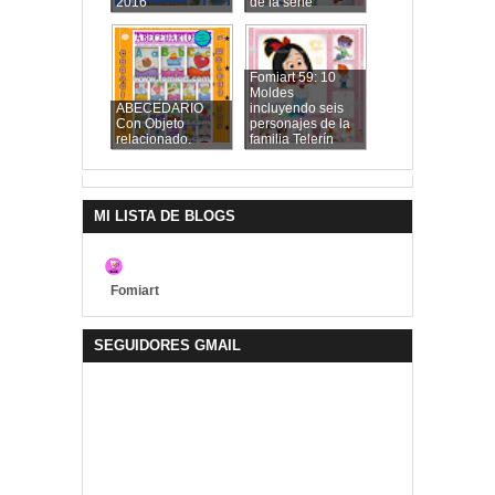
2016
de la serie
Fomiart 59: 10
Moldes
ABECEDARIO
incluyendo seis
Con Objeto
personajes de la
relacionado.
familia Telerín
MI LISTA DE BLOGS
Fomiart
SEGUIDORES GMAIL