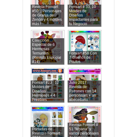
Revista Fomiart
Fomiart # 33, 10
#50: ¡ Personajes
Moldes de
de Granja de
Diseños
Zenón y 4 moldes
Impactantes para
más !
tu Negocio
Colección
Especial de 6
Hermosas
Ternuritas
Fomiart #58 Con
(Revista Especial
7 diseños de
#14)
Pitufos
Fomiart #23 : 12
Julio 2017
Moldes de
Revista de
Diseños
Patrones con 14
Hermosos + 4
personajes + un
Freebies
abecedario
Revista Fomiart #
Portadas de
51 "Moana" y
Revistas Fomiart
varios personajes