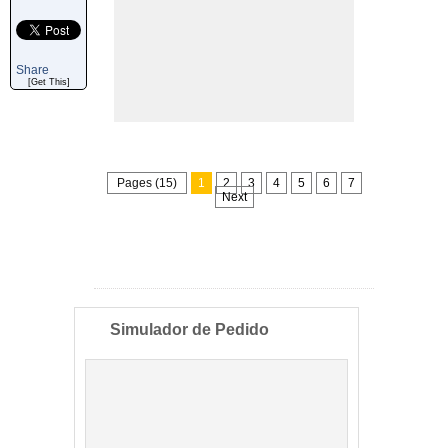
Share
[Get This]
Pages (15)
1
2
3
4
5
6
7
Next
Simulador de Pedido