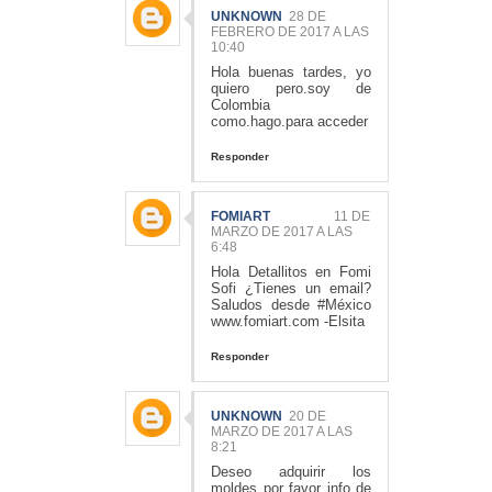
UNKNOWN
28 DE
FEBRERO DE 2017 A LAS
10:40
Hola buenas tardes, yo
quiero pero.soy de
Colombia
como.hago.para acceder
Responder
FOMIART
11 DE
MARZO DE 2017 A LAS
6:48
Hola Detallitos en Fomi
Sofi ¿Tienes un email?
Saludos desde #México
www.fomiart.com -Elsita
Responder
UNKNOWN
20 DE
MARZO DE 2017 A LAS
8:21
Deseo adquirir los
moldes por favor info de