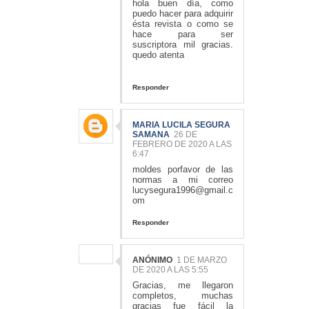
hola buen día, como
puedo hacer para adquirir
ésta revista o como se
hace para ser
suscriptora mil gracias.
quedo atenta
Responder
MARIA LUCILA SEGURA
SAMANA
26 DE
FEBRERO DE 2020 A LAS
6:47
moldes porfavor de las
normas a mi correo
lucysegura1996@gmail.c
om
Responder
ANÓNIMO
1 DE MARZO
DE 2020 A LAS 5:55
Gracias, me llegaron
completos, muchas
gracias fue fácil la