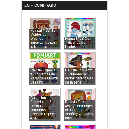
LO + COMPRADO
Fomiart # 33, 10
Moldes de
Diseños
Fomiart #58 Con
Impactantes para
7 diseños de
tu Negocio
Pitufos
Revista Especial
Revista Fomiart #
#13 : Caritas de
51 "Moana" y
Personajes Plaza
varios personajes
Sésamo
de la serie
Colección
Especial de 6
Revista Fomiart
Hermosas
#50: ¡ Personajes
Ternuritas
de Granja de
(Revista Especial
Zenón y 4 moldes
#14)
más !