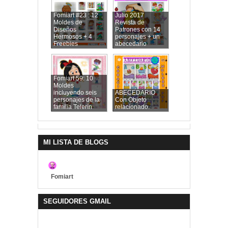
Fomiart #23 : 12
Julio 2017
Moldes de
Revista de
Diseños
Patrones con 14
Hermosos + 4
personajes + un
Freebies
abecedario
Fomiart 59: 10
Moldes
incluyendo seis
ABECEDARIO
personajes de la
Con Objeto
familia Telerín
relacionado.
MI LISTA DE BLOGS
Fomiart
SEGUIDORES GMAIL