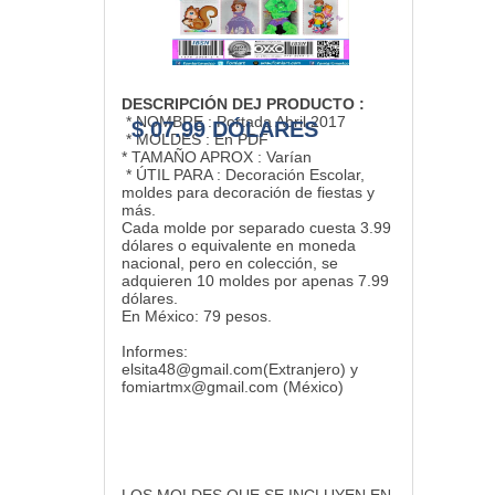
DESCRIPCIÓN DEJ PRODUCTO :
* NOMBRE : Portada Abril 2017
$ 07.99 DÓLARES
* MOLDES : En PDF
* TAMAÑO APROX : Varían
* ÚTIL PARA : Decoración Escolar,
moldes para decoración de fiestas y
más.
Cada molde por separado cuesta 3.99
dólares o equivalente en moneda
nacional, pero en colección, se
adquieren 10 moldes por apenas 7.99
dólares.
En México: 79 pesos.
Informes:
elsita48@gmail.com(Extranjero) y
fomiartmx@gmail.com (México)